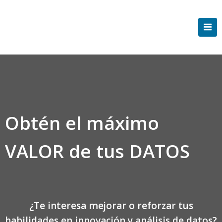
Saltar
al
contenido
Obtén el máximo
VALOR de tus DATOS
¿Te interesa mejorar o reforzar tus
habilidades en innovación y análisis de datos?