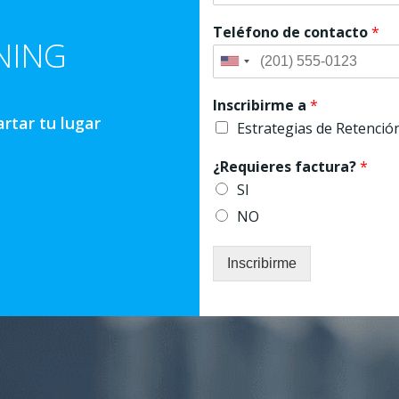
Teléfono de contacto
*
NING
Inscribirme a
*
artar tu lugar
Estrategias de Retención
¿Requieres factura?
*
SI
NO
Inscribirme