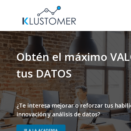
Saltar
al
contenido
Obtén el máximo VAL
tus DATOS
¿Te interesa mejorar o reforzar tus habil
innovación y análisis de datos?
IR A LA ACADEMIA