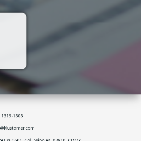
) 1319-1808
o@klustomer.com
tes sur 601, Col. Nápoles, 03810, CDMX