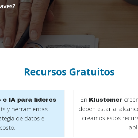
laves?
Recursos Gratuitos
En
creem
 e IA para líderes
Klustomer
deben estar al alcanc
ists y herramientas
creamos estos recurs
ategia de datos e
apl
 costo.