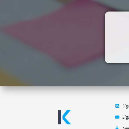
Síg
Síg
Avi