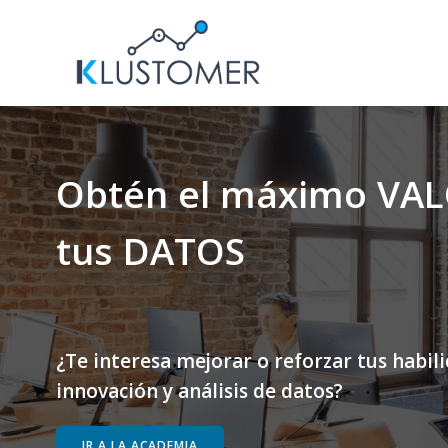
Saltar
al
contenido
Obtén el máximo VAL
tus DATOS
¿Te interesa mejorar o reforzar tus habil
innovación y análisis de datos?
IR A LA ACADEMIA