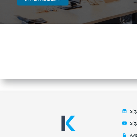
Síg
Síg
Avi