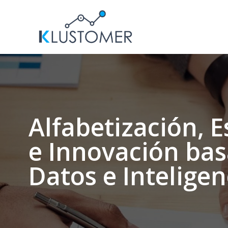
Saltar
al
contenido
Alfabetización, E
e Innovación ba
Datos e Inteligenc