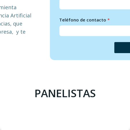
amienta
ia Artificial
Teléfono de contacto
*
cias, que
presa, y te
PANELISTAS