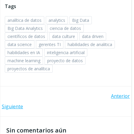
Tags
analítica de datos
analytics
Big Data
Big Data Analytics
ciencia de datos
científicos de datos
data culture
data driven
data science
gerentes TI
habilidades de analitica
habilidades en IA
inteligencia artificial
machine learning
proyecto de datos
proyectos de analítica
Navegación
Anterior
Navegación
Siguiente
de
de
entradas
Sin comentarios aún