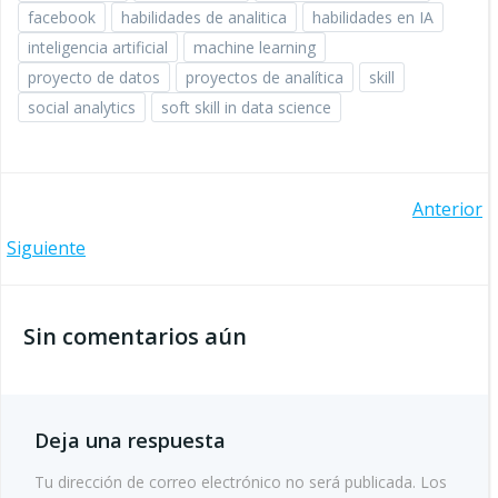
facebook
habilidades de analitica
habilidades en IA
inteligencia artificial
machine learning
proyecto de datos
proyectos de analítica
skill
social analytics
soft skill in data science
Navegación
Anterior
Navegación
Siguiente
de
de
entradas
Sin comentarios aún
entradas
Deja una respuesta
Tu dirección de correo electrónico no será publicada.
Los