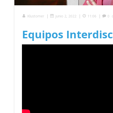
|
|
|
Klustomer
junio 2, 2022
11:06
0
Equipos Interdisc