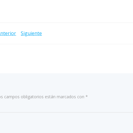
Navegación
nterior
Siguiente
de
entradas
os campos obligatorios están marcados con
*