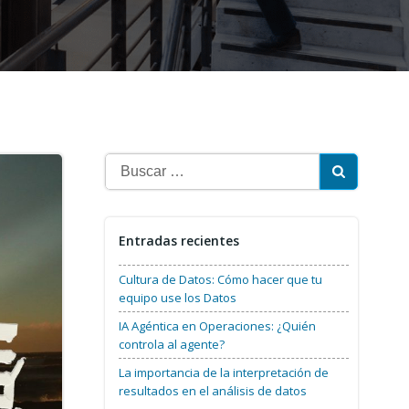
Buscar:
Entradas recientes
Cultura de Datos: Cómo hacer que tu
equipo use los Datos
IA Agéntica en Operaciones: ¿Quién
controla al agente?
La importancia de la interpretación de
resultados en el análisis de datos