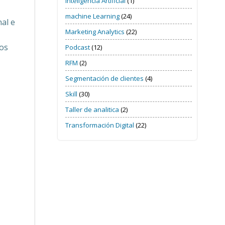
Inteligencia Artificial
(1)
machine Learning
(24)
al e
Marketing Analytics
(22)
os
Podcast
(12)
RFM
(2)
Segmentación de clientes
(4)
Skill
(30)
Taller de analitica
(2)
Transformación Digital
(22)