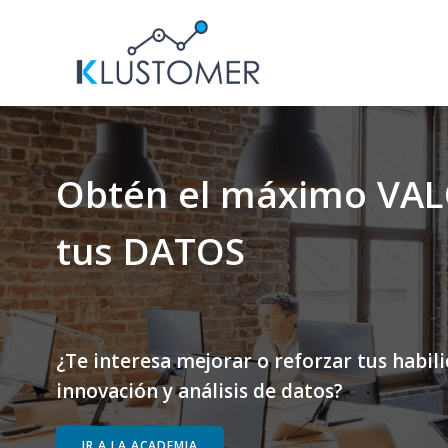
Saltar
al
contenido
Obtén el máximo VAL
tus DATOS
¿Te interesa mejorar o reforzar tus habil
innovación y análisis de datos?
IR A LA ACADEMIA