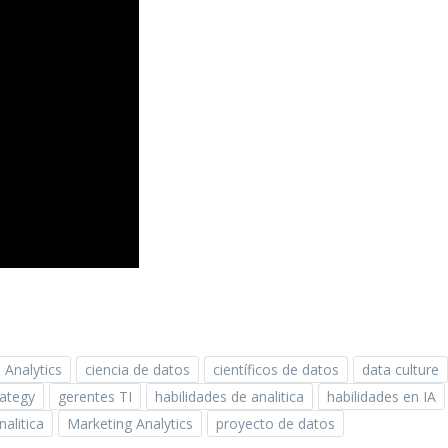
 Analytics
ciencia de datos
científicos de datos
data culture
rategy
gerentes TI
habilidades de analitica
habilidades en IA
alitica
Marketing Analytics
proyecto de datos