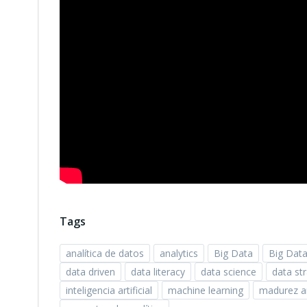
Tags
analítica de datos
analytics
Big Data
Big Data
data driven
data literacy
data science
data st
inteligencia artificial
machine learning
madurez an