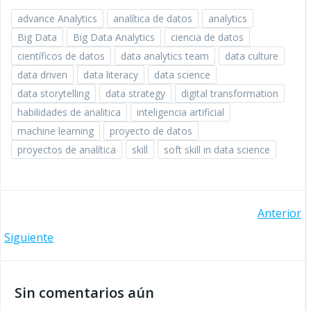
advance Analytics
analítica de datos
analytics
Big Data
Big Data Analytics
ciencia de datos
científicos de datos
data analytics team
data culture
data driven
data literacy
data science
data storytelling
data strategy
digital transformation
habilidades de analitica
inteligencia artificial
machine learning
proyecto de datos
proyectos de analítica
skill
soft skill in data science
Navegación
Anterior
Navegación
Siguiente
de
de
entradas
Sin comentarios aún