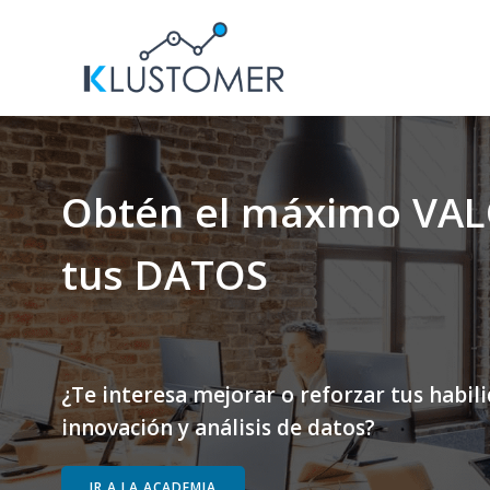
Saltar
al
contenido
Obtén el máximo VAL
tus DATOS
¿Te interesa mejorar o reforzar tus habil
innovación y análisis de datos?
IR A LA ACADEMIA