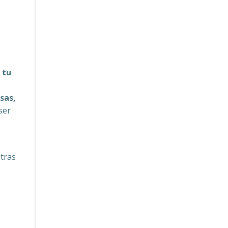
i
tu
sas,
ser
tras