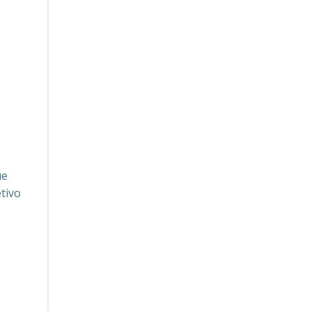
ue
tivo