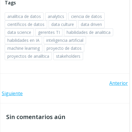
Tags
analítica de datos
analytics
ciencia de datos
científicos de datos
data culture
data driven
data science
gerentes TI
habilidades de analitica
habilidades en IA
inteligencia artificial
machine learning
proyecto de datos
proyectos de analítica
stakeholders
Navegación
Anterior
Navegación
Siguiente
de
de
entradas
Sin comentarios aún
entradas